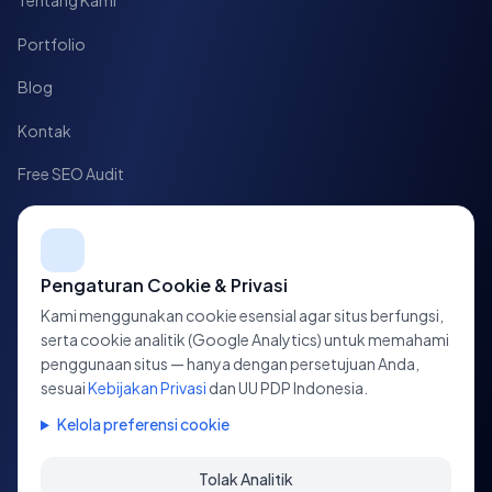
Tentang Kami
Portfolio
Blog
Kontak
Free SEO Audit
Case Study
HUBUNGI KAMI
Pengaturan Cookie & Privasi
Kami menggunakan cookie esensial agar situs berfungsi,
Jl. HOS Cokroaminoto No. 10,
serta cookie analitik (Google Analytics) untuk memahami
Tegalrejo, Yogyakarta, D.I. Yogyakarta
penggunaan situs — hanya dengan persetujuan Anda,
sesuai
Kebijakan Privasi
dan UU PDP Indonesia.
+62 813-7700-3223
Kelola preferensi cookie
info@seventhcloud.id
Tolak Analitik