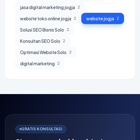
jasa digital marketing jogja
2
website toko online jogja
website jogja
2
2
Solusi SEO Bisnis Solo
2
Konsultan SEO Solo
2
Optimasi Website Solo
2
digital marketing
2
GRATIS KONSULTASI