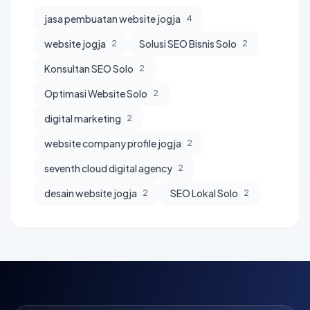
jasa pembuatan website jogja
4
website jogja
Solusi SEO Bisnis Solo
2
2
Konsultan SEO Solo
2
Optimasi Website Solo
2
digital marketing
2
website company profile jogja
2
seventh cloud digital agency
2
desain website jogja
SEO Lokal Solo
2
2