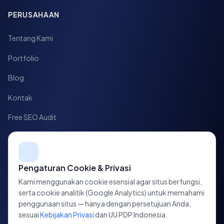
PERUSAHAAN
Tentang Kami
Portfolio
Blog
Kontak
Free SEO Audit
Case Study
HUBUNGI KAMI
Pengaturan Cookie & Privasi
Kami menggunakan cookie esensial agar situs berfungsi,
Jl. HOS Cokroaminoto No. 10,
serta cookie analitik (Google Analytics) untuk memahami
Tegalrejo, Yogyakarta, D.I. Yogyakarta
penggunaan situs — hanya dengan persetujuan Anda,
sesuai
Kebijakan Privasi
dan UU PDP Indonesia.
+62 813-7700-3223