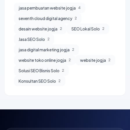
jasa pembuatan website jogja
4
seventh cloud digital agency
2
desain website jogja
SEO Lokal Solo
2
2
Jasa SEO Solo
2
jasa digital marketing jogja
2
website toko online jogja
website jogja
2
2
Solusi SEO Bisnis Solo
2
Konsultan SEO Solo
2