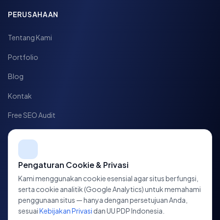
PERUSAHAAN
Tentang Kami
Portfolio
Blog
Kontak
Free SEO Audit
Case Study
HUBUNGI KAMI
Pengaturan Cookie & Privasi
Kami menggunakan cookie esensial agar situs berfungsi,
Jl. HOS Cokroaminoto No. 10,
serta cookie analitik (Google Analytics) untuk memahami
Tegalrejo, Yogyakarta, D.I. Yogyakarta
penggunaan situs — hanya dengan persetujuan Anda,
sesuai
Kebijakan Privasi
dan UU PDP Indonesia.
+62 813-7700-3223