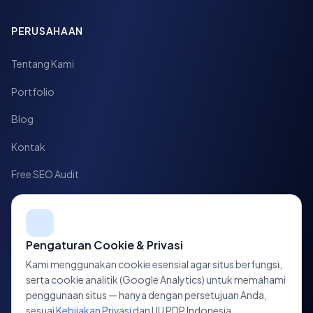
PERUSAHAAN
Tentang Kami
Portfolio
Blog
Kontak
Free SEO Audit
Case Study
HUBUNGI KAMI
Pengaturan Cookie & Privasi
Kami menggunakan cookie esensial agar situs berfungsi,
Jl. HOS Cokroaminoto No. 10,
serta cookie analitik (Google Analytics) untuk memahami
Tegalrejo, Yogyakarta, D.I. Yogyakarta
penggunaan situs — hanya dengan persetujuan Anda,
sesuai
Kebijakan Privasi
dan UU PDP Indonesia.