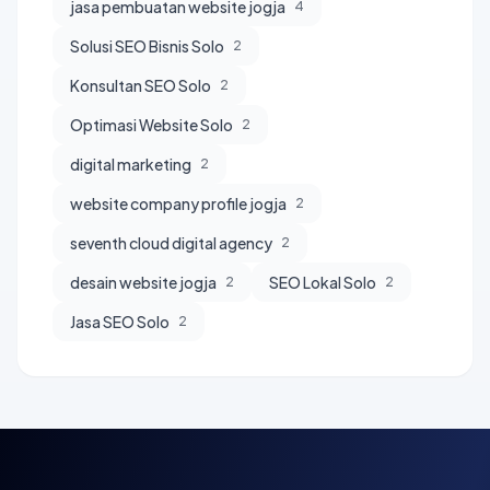
jasa pembuatan website jogja
4
Solusi SEO Bisnis Solo
2
Konsultan SEO Solo
2
Optimasi Website Solo
2
digital marketing
2
website company profile jogja
2
seventh cloud digital agency
2
desain website jogja
SEO Lokal Solo
2
2
Jasa SEO Solo
2