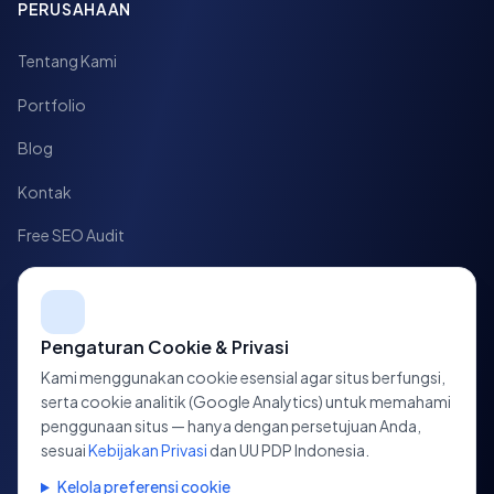
PERUSAHAAN
Tentang Kami
Portfolio
Blog
Kontak
Free SEO Audit
Case Study
HUBUNGI KAMI
Pengaturan Cookie & Privasi
Kami menggunakan cookie esensial agar situs berfungsi,
Jl. HOS Cokroaminoto No. 10,
serta cookie analitik (Google Analytics) untuk memahami
Tegalrejo, Yogyakarta, D.I. Yogyakarta
penggunaan situs — hanya dengan persetujuan Anda,
sesuai
Kebijakan Privasi
dan UU PDP Indonesia.
+62 813-7700-3223
Kelola preferensi cookie