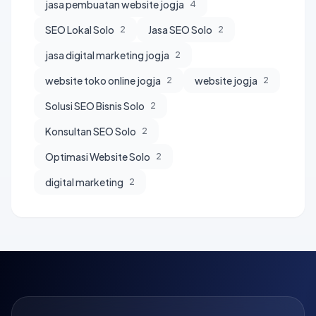
jasa pembuatan website jogja
4
SEO Lokal Solo
Jasa SEO Solo
2
2
jasa digital marketing jogja
2
website toko online jogja
website jogja
2
2
Solusi SEO Bisnis Solo
2
Konsultan SEO Solo
2
Optimasi Website Solo
2
digital marketing
2